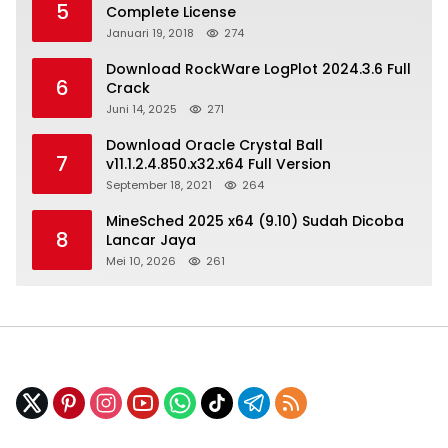
5
Complete License
Januari 19, 2018
274
Download RockWare LogPlot 2024.3.6 Full
6
Crack
Juni 14, 2025
271
Download Oracle Crystal Ball
7
v11.1.2.4.850.x32.x64 Full Version
September 18, 2021
264
MineSched 2025 x64 (9.10) Sudah Dicoba
8
Lancar Jaya
Mei 10, 2026
261