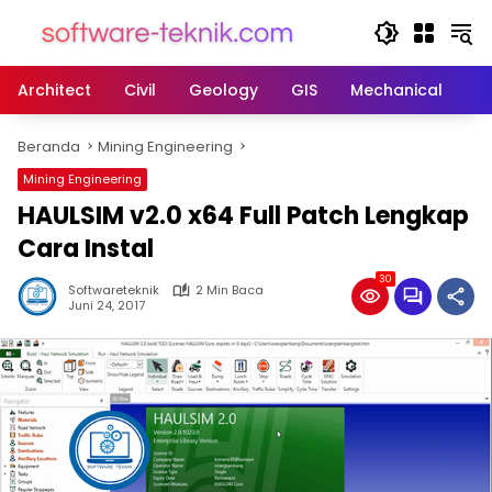
Langsung
ke
konten
Architect
Civil
Geology
GIS
Mechanical
M
Beranda
Mining Engineering
Mining Engineering
HAULSIM v2.0 x64 Full Patch Lengkap
Cara Instal
30
Softwareteknik
2 Min Baca
Juni 24, 2017