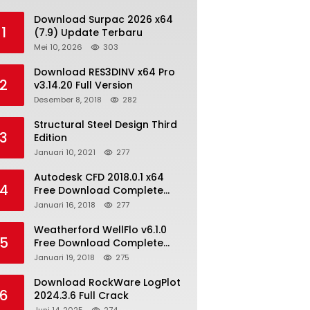
Download Surpac 2026 x64
1
(7.9) Update Terbaru
Mei 10, 2026
303
Download RES3DINV x64 Pro
2
v3.14.20 Full Version
Desember 8, 2018
282
Structural Steel Design Third
3
Edition
Januari 10, 2021
277
Autodesk CFD 2018.0.1 x64
4
Free Download Complete
With Keygen
Januari 16, 2018
277
Weatherford WellFlo v6.1.0
5
Free Download Complete
License
Januari 19, 2018
275
Download RockWare LogPlot
6
2024.3.6 Full Crack