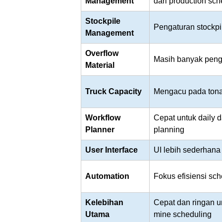
Management
dari production sc
Stockpile
Pengaturan stockpi
Management
Overflow
Masih banyak peng
Material
Truck Capacity
Mengacu pada tona
Workflow
Cepat untuk daily 
Planner
planning
User Interface
UI lebih sederhana
Automation
Fokus efisiensi sc
Kelebihan
Cepat dan ringan u
Utama
mine scheduling