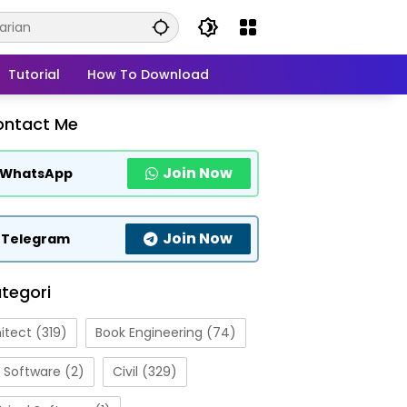
Tutorial
How To Download
ontact Me
Join Now
WhatsApp
Join Now
Telegram
tegori
itect
(319)
Book Engineering
(74)
 Software
(2)
Civil
(329)