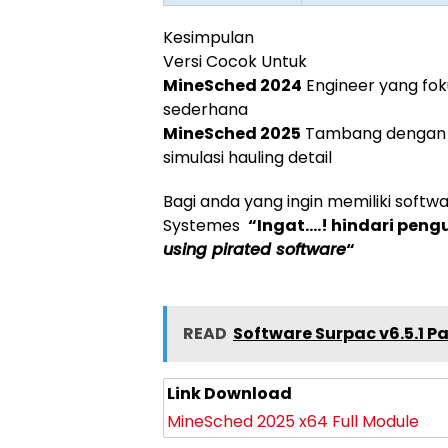
Kesimpulan
Versi Cocok Untuk
MineSched 2024
Engineer yang fok
sederhana
MineSched 2025
Tambang dengan o
simulasi hauling detail
Bagi anda yang ingin memiliki softwar
Systemes
“Ingat….! hindari pen
using pirated software
“
READ
Software Surpac v6.5.1 P
Link Download
MineSched 2025 x64 Full Module