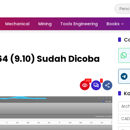
Mechanical
Mining
Tools Engineering
Books
C
4 (9.10) Sudah Dicoba
263
1
Ka
Arch
CAD