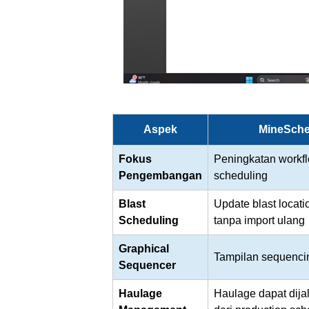
Aspek
MineSche
Fokus
Peningkatan workfl
Pengembangan
scheduling
Blast
Update blast locati
Scheduling
tanpa import ulang
Graphical
Tampilan sequenci
Sequencer
Haulage
Haulage dapat dija