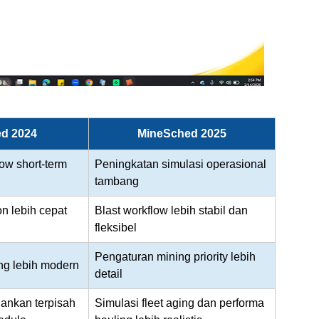
d 2024
MineSched 2025
ow short-term
Peningkatan simulasi operasional
tambang
on lebih cepat
Blast workflow lebih stabil dan
fleksibel
Pengaturan mining priority lebih
ng lebih modern
detail
lankan terpisah
Simulasi fleet aging dan performa