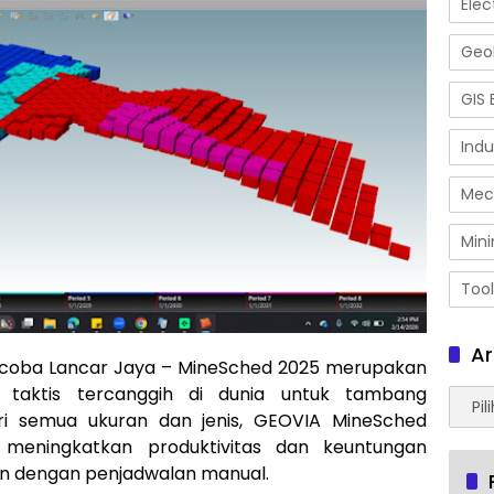
Elec
Geol
GIS 
Indu
Mec
Mini
Tool
Ar
Dicoba Lancar Jaya – MineSched 2025 merupakan
taktis tercanggih di dunia untuk tambang
Arsip
 semua ukuran dan jenis, GEOVIA MineSched
meningkatkan produktivitas dan keuntungan
an dengan penjadwalan manual.