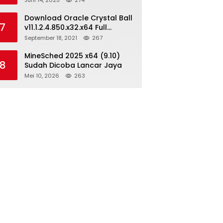
Juni 14, 2025
274
Download Oracle Crystal Ball
7
v11.1.2.4.850.x32.x64 Full
Version
September 18, 2021
267
MineSched 2025 x64 (9.10)
8
Sudah Dicoba Lancar Jaya
Mei 10, 2026
263