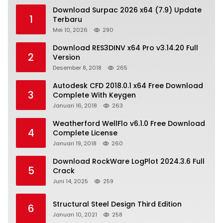
Download Surpac 2026 x64 (7.9) Update
1
Terbaru
Mei 10, 2026
290
Download RES3DINV x64 Pro v3.14.20 Full
2
Version
Desember 8, 2018
265
Autodesk CFD 2018.0.1 x64 Free Download
3
Complete With Keygen
Januari 16, 2018
263
Weatherford WellFlo v6.1.0 Free Download
4
Complete License
Januari 19, 2018
260
Download RockWare LogPlot 2024.3.6 Full
5
Crack
Juni 14, 2025
259
Structural Steel Design Third Edition
6
Januari 10, 2021
258