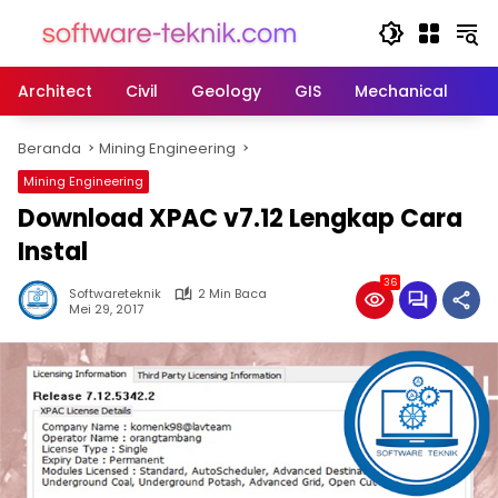
Langsung
ke
konten
Architect
Civil
Geology
GIS
Mechanical
M
Beranda
Mining Engineering
Mining Engineering
Download XPAC v7.12 Lengkap Cara
Instal
36
Softwareteknik
2 Min Baca
Mei 29, 2017