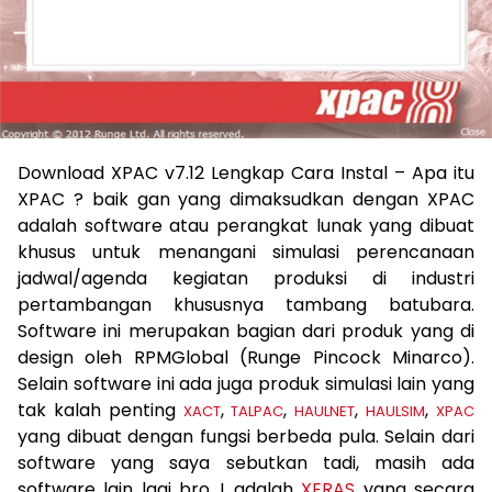
Download XPAC v7.12 Lengkap Cara Instal – Apa itu
XPAC ? baik gan yang dimaksudkan dengan XPAC
adalah software atau perangkat lunak yang dibuat
khusus untuk menangani simulasi perencanaan
jadwal/agenda kegiatan produksi di industri
pertambangan khususnya tambang batubara.
Software ini merupakan bagian dari produk yang di
design oleh RPMGlobal (Runge Pincock Minarco).
Selain software ini ada juga produk simulasi lain yang
tak kalah penting
,
,
,
,
XACT
TALPAC
HAULNET
HAULSIM
XPAC
yang dibuat dengan fungsi berbeda pula. Selain dari
software yang saya sebutkan tadi, masih ada
software lain lagi bro…! adalah
XERAS
yang secara