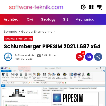
Langsung
ke
konten
Architect
Civil
Geology
GIS
Mechanical
M
Beranda
Geologi Engineering
Geologi Engineering
Schlumberger PIPESIM 2021.1.687 x64
32
Softwareteknik
1 Min Baca
April 30, 2023