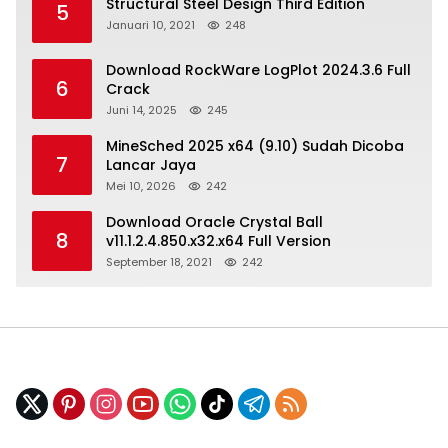
Structural Steel Design Third Edition
5
Januari 10, 2021
248
Download RockWare LogPlot 2024.3.6 Full
6
Crack
Juni 14, 2025
245
MineSched 2025 x64 (9.10) Sudah Dicoba
7
Lancar Jaya
Mei 10, 2026
242
Download Oracle Crystal Ball
8
v11.1.2.4.850.x32.x64 Full Version
September 18, 2021
242