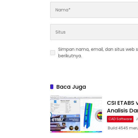
Simpan nama, email, dan situs web 
berikutnya.
Baca Juga
CSI ETABS 
Analisis D
CAD Software
J
Build 4545 merup