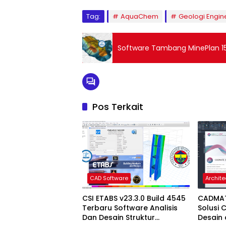
Tag:
AquaChem
Geologi Engin
Software Tambang MinePlan 15
Pos Terkait
CAD Software
Archite
CSI ETABS v23.3.0 Build 4545
CADMATE
Terbaru Software Analisis
Solusi 
Dan Desain Struktur
Desain 