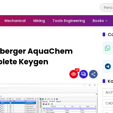
Mechanical
Mining
Tools Engineering
Books
C
mberger AquaChem
mplete Keygen
40
Ka
Arch
CAD