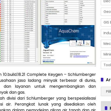
Elec
Geol
GIS 
Indu
Mec
Mini
Tool
0.build.18.21 Complete Keygen – Schlumberger
Ar
sahaan jasa ladang minyak terbesar di dunia,
ogi dan layanan untuk mengembangkan dan
Arsip
nyak dan gas.
h divisi dari Schlumberger yang berspesialisasi
si air. Perangkat lunak yang disediakan oleh
akan dalam pemodelan aliran air tanah dan air