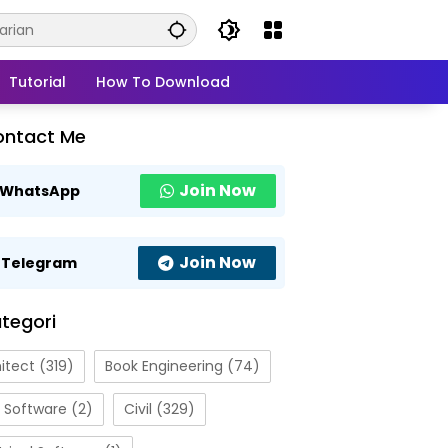
Tutorial
How To Download
ontact Me
Join Now
WhatsApp
Join Now
Telegram
tegori
itect
(319)
Book Engineering
(74)
 Software
(2)
Civil
(329)