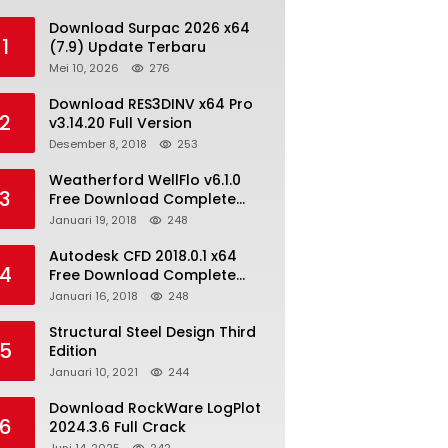
Download Surpac 2026 x64
1
(7.9) Update Terbaru
Mei 10, 2026
276
Download RES3DINV x64 Pro
2
v3.14.20 Full Version
Desember 8, 2018
253
Weatherford WellFlo v6.1.0
3
Free Download Complete
License
Januari 19, 2018
248
Autodesk CFD 2018.0.1 x64
4
Free Download Complete
With Keygen
Januari 16, 2018
248
Structural Steel Design Third
5
Edition
Januari 10, 2021
244
Download RockWare LogPlot
6
2024.3.6 Full Crack