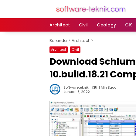
Langsung
ke
konten
Architect
Civil
Geology
GIS
Beranda
Architect
Architect
Civil
Download Schlu
10.build.18.21 Co
Softwareteknik
1 Min Baca
Januari 8, 2022