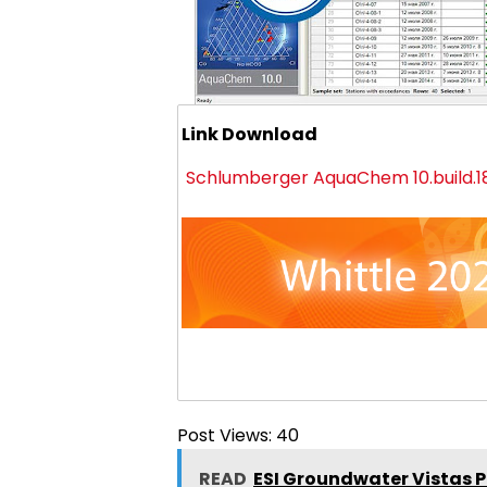
Link Download
Schlumberger AquaChem 10.build.1
Post Views:
40
READ
ESI Groundwater Vistas 