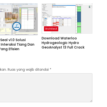
onal
Profesional
Architect
Download Waterloo
l Seal v1.0 Solusi
Hydrogeologic Hydro
s Interaksi Tiang Dan
GeoAnalyst 13 Full Crack
ang Efisien
kan.
Ruas yang wajib ditandai
*