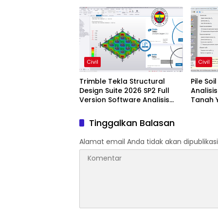
Bangunan Profesional
Profesi
Civil
Civil
Trimble Tekla Structural
Pile Soi
Design Suite 2026 SP2 Full
Analisi
Version Software Analisis
Tanah Y
Dan Desain Struktur
Tinggalkan Balasan
Alamat email Anda tidak akan dipublikasi