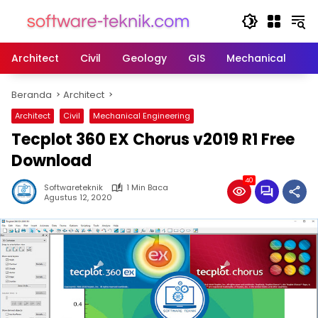
Langsung
ke
konten
Architect
Civil
Geology
GIS
Mechanical
M
Beranda
Architect
Architect
Civil
Mechanical Engineering
Tecplot 360 EX Chorus v2019 R1 Free
Download
40
Softwareteknik
1 Min Baca
Agustus 12, 2020