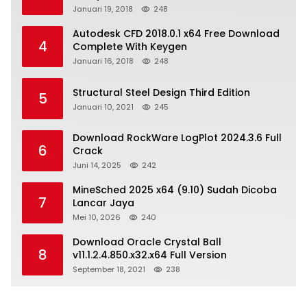
Januari 19, 2018
248
Autodesk CFD 2018.0.1 x64 Free Download
4
Complete With Keygen
Januari 16, 2018
248
Structural Steel Design Third Edition
5
Januari 10, 2021
245
Download RockWare LogPlot 2024.3.6 Full
6
Crack
Juni 14, 2025
242
MineSched 2025 x64 (9.10) Sudah Dicoba
7
Lancar Jaya
Mei 10, 2026
240
Download Oracle Crystal Ball
8
v11.1.2.4.850.x32.x64 Full Version
September 18, 2021
238