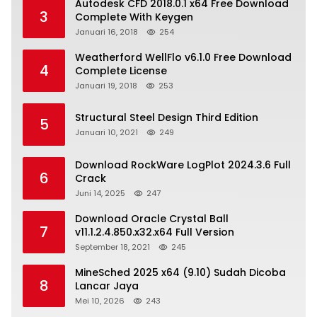
Autodesk CFD 2018.0.1 x64 Free Download
3
Complete With Keygen
Januari 16, 2018
254
Weatherford WellFlo v6.1.0 Free Download
4
Complete License
Januari 19, 2018
253
Structural Steel Design Third Edition
5
Januari 10, 2021
249
Download RockWare LogPlot 2024.3.6 Full
6
Crack
Juni 14, 2025
247
Download Oracle Crystal Ball
7
v11.1.2.4.850.x32.x64 Full Version
September 18, 2021
245
MineSched 2025 x64 (9.10) Sudah Dicoba
8
Lancar Jaya
Mei 10, 2026
243