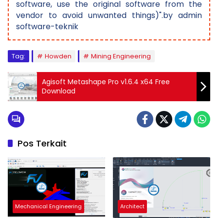
software, use the original software from the
vendor to avoid unwanted things)".by admin
software-teknik
Tag:
Howden
Mining Engineering
Agisoft Metashape Pro v1.6.4 x64 Free
Download
Pos Terkait
Mechanical Engineering
Architect