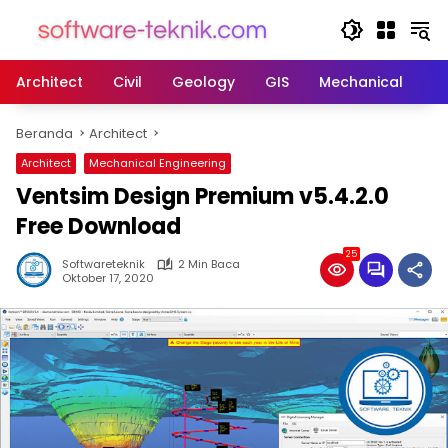
Langsung
ke
konten
Architect
Civil
Geology
GIS
Mechanical
M
Beranda
Architect
Architect
Mechanical Engineering
Ventsim Design Premium v5.4.2.0
Free Download
25
Softwareteknik
2 Min Baca
Oktober 17, 2020