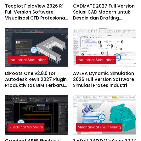
Tecplot FieldView 2026 R1
CADMATE 2027 Full Version
Full Version Software
Solusi CAD Modern untuk
Visualisasi CFD Profesional
Desain dan Drafting
Terbaru
Profesional
Industrial Simulation
Industrial Simulation
DiRoots One v2.8.0 for
AVEVA Dynamic Simulation
Autodesk Revit 2027 Plugin
2026 Full Version Software
Produktivitas BIM Terbaru
Simulasi Proses Industri
dengan Dukungan Revit
2027
Electrical Software
Mechanical Engineering
Graebert ARES Electrical
ZwSoft ZW3D WuKong 2027