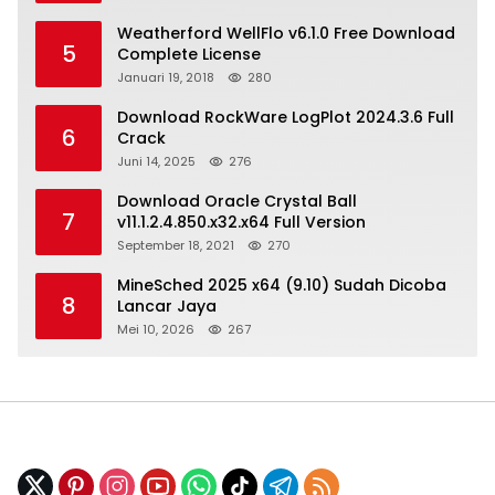
Weatherford WellFlo v6.1.0 Free Download
5
Complete License
Januari 19, 2018
280
Download RockWare LogPlot 2024.3.6 Full
6
Crack
Juni 14, 2025
276
Download Oracle Crystal Ball
7
v11.1.2.4.850.x32.x64 Full Version
September 18, 2021
270
MineSched 2025 x64 (9.10) Sudah Dicoba
8
Lancar Jaya
Mei 10, 2026
267