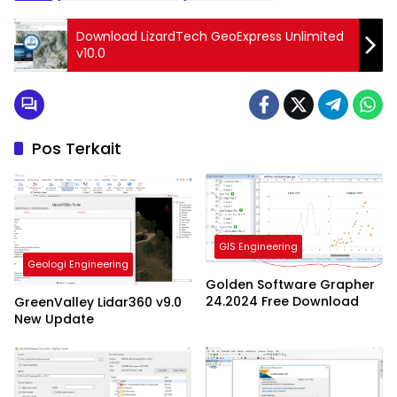
Download LizardTech GeoExpress Unlimited
v10.0
Pos Terkait
GIS Engineering
Geologi Engineering
Golden Software Grapher
24.2024 Free Download
GreenValley Lidar360 v9.0
New Update