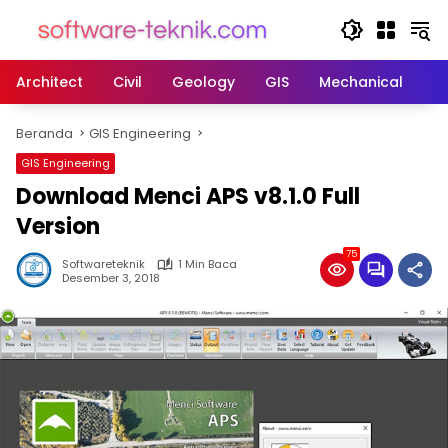
Langsung
ke
konten
Architect
Civil
Geology
GIS
Mechanical
M
Beranda
GIS Engineering
GIS Engineering
Download Menci APS v8.1.0 Full
Version
75
Softwareteknik
1 Min Baca
Desember 3, 2018