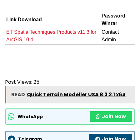
Password
Link Download
Winrar
ET SpatialTechniques Products v11.3 for
Contact
ArcGIS 10.4
Admin
Post Views:
25
READ
Quick Terrain Modeller USA 8.3.2.1 x64
Join Now
WhatsApp
Join Now
Telegram