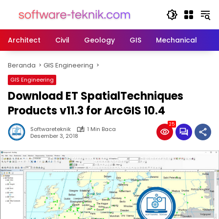
Langsung
ke
konten
Architect
Civil
Geology
GIS
Mechanical
M
Beranda
GIS Engineering
GIS Engineering
Download ET SpatialTechniques
Products v11.3 for ArcGIS 10.4
25
Softwareteknik
1 Min Baca
Desember 3, 2018