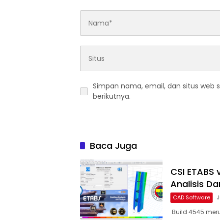
Simpan nama, email, dan situs web 
berikutnya.
Baca Juga
CSI ETABS 
Analisis D
CAD Software
J
Build 4545 merup