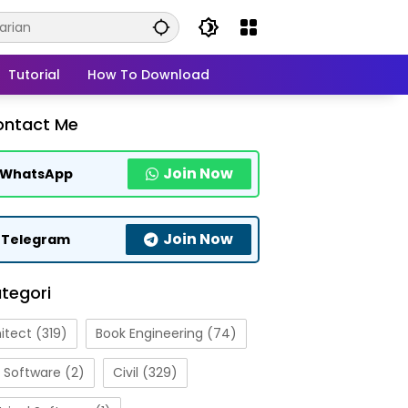
Tutorial
How To Download
ontact Me
Join Now
WhatsApp
Join Now
Telegram
tegori
itect
(319)
Book Engineering
(74)
 Software
(2)
Civil
(329)