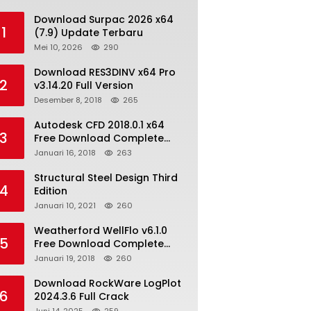
Download Surpac 2026 x64
1
(7.9) Update Terbaru
Mei 10, 2026
290
Download RES3DINV x64 Pro
2
v3.14.20 Full Version
Desember 8, 2018
265
Autodesk CFD 2018.0.1 x64
3
Free Download Complete
With Keygen
Januari 16, 2018
263
Structural Steel Design Third
4
Edition
Januari 10, 2021
260
Weatherford WellFlo v6.1.0
5
Free Download Complete
License
Januari 19, 2018
260
Download RockWare LogPlot
6
2024.3.6 Full Crack