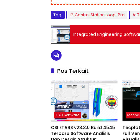
Tag:
Control Station Loop-Pro
T
Integrated Engineering Software
Pos Terkait
CAD Software
Mechan
CSI ETABS v23.3.0 Build 4545
Tecplot
Terbaru Software Analisis
Full Ve
Dan Desain Struktur
Visuali