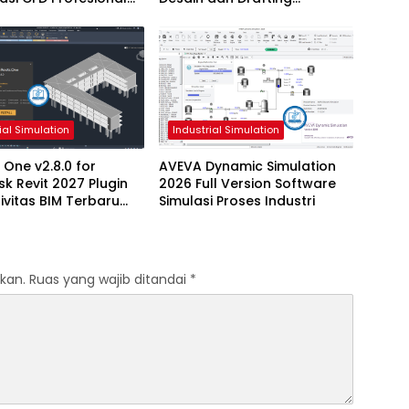
u
Profesional
ial Simulation
Industrial Simulation
 One v2.8.0 for
AVEVA Dynamic Simulation
k Revit 2027 Plugin
2026 Full Version Software
ivitas BIM Terbaru
Simulasi Proses Industri
 Dukungan Revit
kan.
Ruas yang wajib ditandai
*