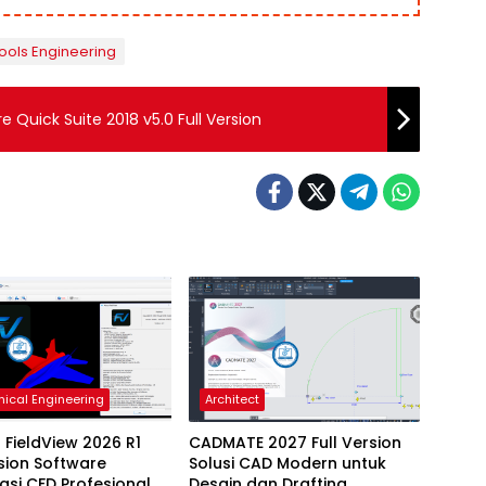
ools Engineering
 Quick Suite 2018 v5.0 Full Version
ical Engineering
Architect
 FieldView 2026 R1
CADMATE 2027 Full Version
rsion Software
Solusi CAD Modern untuk
sasi CFD Profesional
Desain dan Drafting