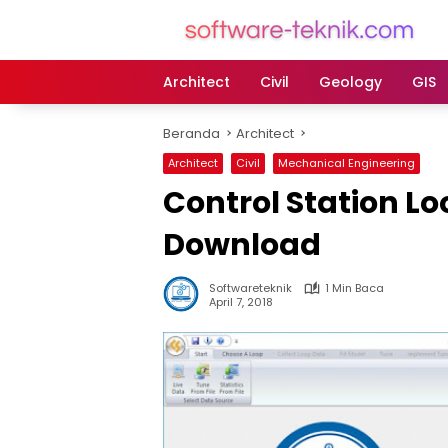
Langsung
ke
konten
Architect
Civil
Geology
GIS
Beranda
Architect
Architect
Civil
Mechanical Engineering
Control Station Lo
Download
Softwareteknik
1 Min Baca
April 7, 2018