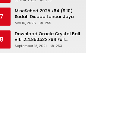
Juni 14, 2025
259
MineSched 2025 x64 (9.10)
7
Sudah Dicoba Lancar Jaya
Mei 10, 2026
255
Download Oracle Crystal Ball
8
v11.1.2.4.850.x32.x64 Full
Version
September 18, 2021
253