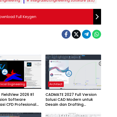
l Engineering
Integrated Engineering Software (IES)
ownload Full Keygen
ical Engineering
Architect
 FieldView 2026 R1
CADMATE 2027 Full Version
rsion Software
Solusi CAD Modern untuk
sasi CFD Profesional
Desain dan Drafting
u
Profesional