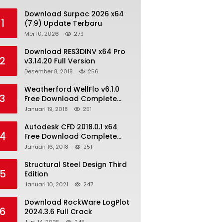
Download Surpac 2026 x64
1
(7.9) Update Terbaru
Mei 10, 2026
279
Download RES3DINV x64 Pro
2
v3.14.20 Full Version
Desember 8, 2018
256
Weatherford WellFlo v6.1.0
3
Free Download Complete
License
Januari 19, 2018
251
Autodesk CFD 2018.0.1 x64
4
Free Download Complete
With Keygen
Januari 16, 2018
251
Structural Steel Design Third
5
Edition
Januari 10, 2021
247
Download RockWare LogPlot
6
2024.3.6 Full Crack