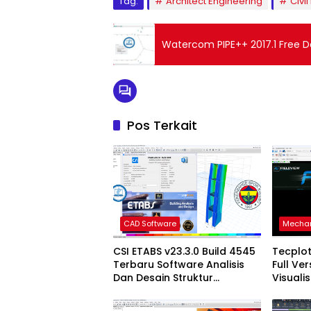
Tag:
Architect Engineering
Civi
Watercom PIPE++ 2017.1 Free D
Pos Terkait
CAD Software
Mechan
CSI ETABS v23.3.0 Build 4545
Tecplot
Terbaru Software Analisis
Full Ve
Dan Desain Struktur
Visuali
Bangunan Profesional
Terbar