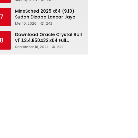
Juni 14, 2025
245
MineSched 2025 x64 (9.10)
7
Sudah Dicoba Lancar Jaya
Mei 10, 2026
242
Download Oracle Crystal Ball
8
v11.1.2.4.850.x32.x64 Full
Version
September 18, 2021
242