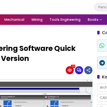
Mechanical
Mining
Tools Engineering
Books
C
ering Software Quick
l Version
36
Ka
Arch
CAD