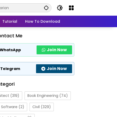
Tutorial
How To Download
ontact Me
Join Now
WhatsApp
Join Now
Telegram
tegori
itect
(319)
Book Engineering
(74)
 Software
(2)
Civil
(329)