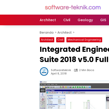
Langsung
ke
konten
Architect
Civil
Geology
GIS
Beranda
Architect
Architect
Civil
Mechanical Engineering
Integrated Engine
Suite 2018 v5.0 Ful
Softwareteknik
2 Min Baca
April 8, 2018