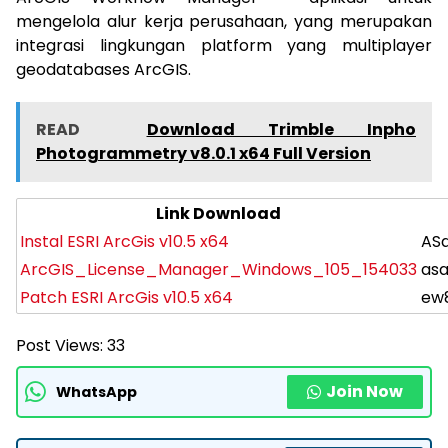
mengelola alur kerja perusahaan, yang merupakan
integrasi lingkungan platform yang multiplayer
geodatabases ArcGIS.
READ
Download Trimble Inpho
Photogrammetry v8.0.1 x64 Full Version
Link Download
Instal
ESRI ArcGis v10.5 x64
ASd
ArcGIS_License_Manager_Windows_105_154033
as
Patch
ESRI ArcGis v10.5 x64
ew
Post Views:
33
Join Now
WhatsApp