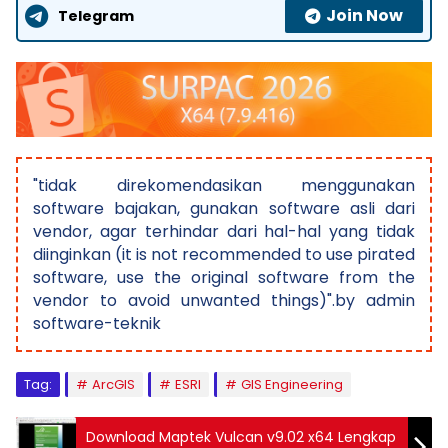
Join Now
Telegram
"tidak direkomendasikan menggunakan
software bajakan, gunakan software asli dari
vendor, agar terhindar dari hal-hal yang tidak
diinginkan (it is not recommended to use pirated
software, use the original software from the
vendor to avoid unwanted things)".by admin
software-teknik
Tag:
ArcGIS
ESRI
GIS Engineering
Download Maptek Vulcan v9.02 x64 Lengkap