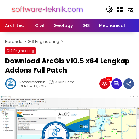
Langsung
ke
konten
Architect
Civil
Geology
GIS
Mechanical
M
Beranda
GIS Engineering
GIS Engineering
Download ArcGis v10.5 x64 Lengkap
Addons Full Patch
33
Softwareteknik
3 Min Baca
Oktober 17, 2017