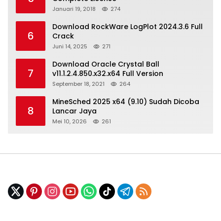
Januari 19, 2018
274
Download RockWare LogPlot 2024.3.6 Full
6
Crack
Juni 14, 2025
271
Download Oracle Crystal Ball
7
v11.1.2.4.850.x32.x64 Full Version
September 18, 2021
264
MineSched 2025 x64 (9.10) Sudah Dicoba
8
Lancar Jaya
Mei 10, 2026
261