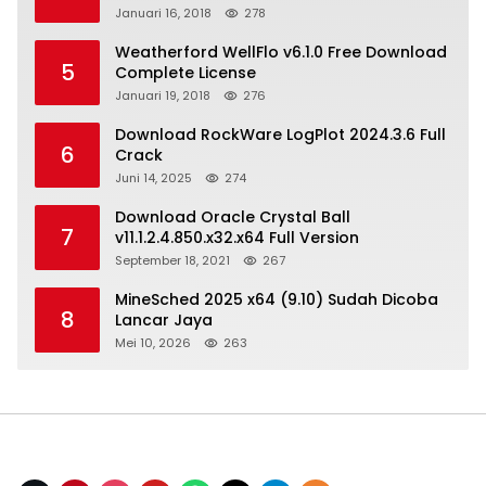
Januari 16, 2018
278
Weatherford WellFlo v6.1.0 Free Download
5
Complete License
Januari 19, 2018
276
Download RockWare LogPlot 2024.3.6 Full
6
Crack
Juni 14, 2025
274
Download Oracle Crystal Ball
7
v11.1.2.4.850.x32.x64 Full Version
September 18, 2021
267
MineSched 2025 x64 (9.10) Sudah Dicoba
8
Lancar Jaya
Mei 10, 2026
263