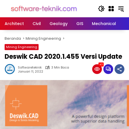
Langsung
ke
konten
Architect
Civil
Geology
GIS
Mechanical
M
Beranda
Mining Engineering
Mining Engineering
Deswik CAD 2020.1.455 Versi Update
43
Softwareteknik
3 Min Baca
Januari 11, 2022