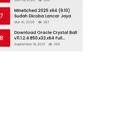
Juni 14, 2025
262
MineSched 2025 x64 (9.10)
7
Sudah Dicoba Lancar Jaya
Mei 10, 2026
257
Download Oracle Crystal Ball
8
v11.1.2.4.850.x32.x64 Full
Version
September 18, 2021
256