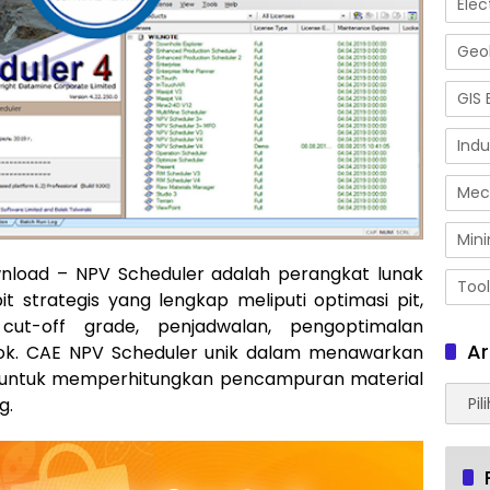
Elec
Geol
GIS 
Indu
Mec
Mini
nload – NPV Scheduler adalah perangkat lunak
Tool
t strategis yang lengkap meliputi optimasi pit,
cut-off grade, penjadwalan, pengoptimalan
Ar
ok. CAE NPV Scheduler unik dalam menawarkan
pit untuk memperhitungkan pencampuran material
Arsip
g.