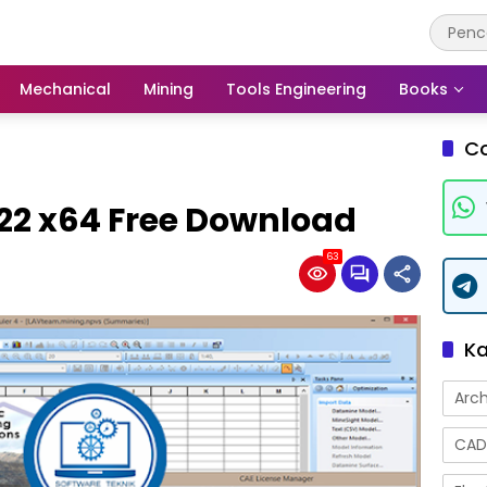
Mechanical
Mining
Tools Engineering
Books
C
22 x64 Free Download
63
Ka
Arch
CAD