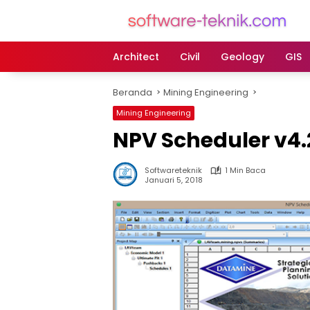
Langsung
ke
konten
Architect
Civil
Geology
GIS
Beranda
Mining Engineering
Mining Engineering
NPV Scheduler v4.
Softwareteknik
1 Min Baca
Januari 5, 2018