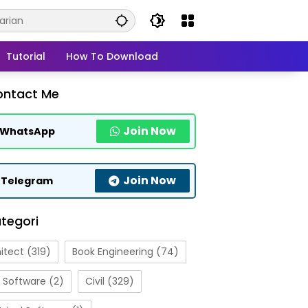
Tutorial
How To Download
ontact Me
Join Now
WhatsApp
Join Now
Telegram
tegori
itect
(319)
Book Engineering
(74)
 Software
(2)
Civil
(329)