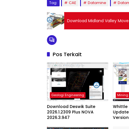
Tag:
CAE
Datamine
Datam
Download Midland Valley Move v
Pos Terkait
Mining
Geologi Engineering
Whittle
Download Deswik Suite
Update 
2026.1.2309 Plus NOVA
Version
2026.3.947