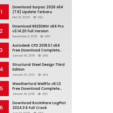
Download Surpac 2026 x64
1
(7.9) Update Terbaru
Mei 10, 2026
292
Download RES3DINV x64 Pro
2
v3.14.20 Full Version
Desember 8, 2018
269
Autodesk CFD 2018.0.1 x64
3
Free Download Complete
With Keygen
Januari 16, 2018
266
Structural Steel Design Third
4
Edition
Januari 10, 2021
264
Weatherford WellFlo v6.1.0
5
Free Download Complete
License
Januari 19, 2018
263
Download RockWare LogPlot
6
2024.3.6 Full Crack