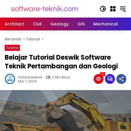
Langsung
ke
konten
Architect
Civil
Geology
GIS
Mechanical
M
Beranda
Tutorial
Tutorial
Belajar Tutorial Deswik Software
Teknik Pertambangan dan Geologi
34
Softwareteknik
2 Min Baca
Mei 7, 2024