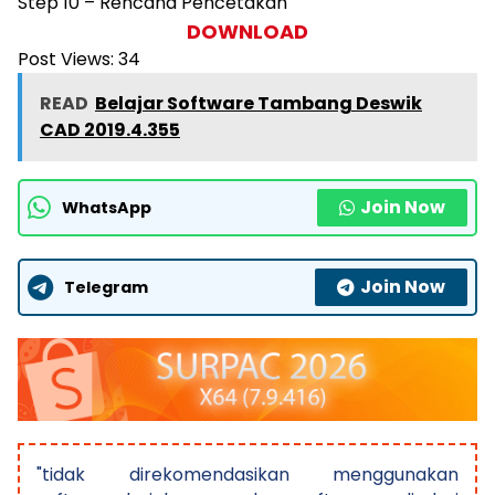
Step 10 – Rencana Pencetakan
DOWNLOAD
Post Views:
34
READ
Belajar Software Tambang Deswik
CAD 2019.4.355
Join Now
WhatsApp
Join Now
Telegram
"tidak direkomendasikan menggunakan