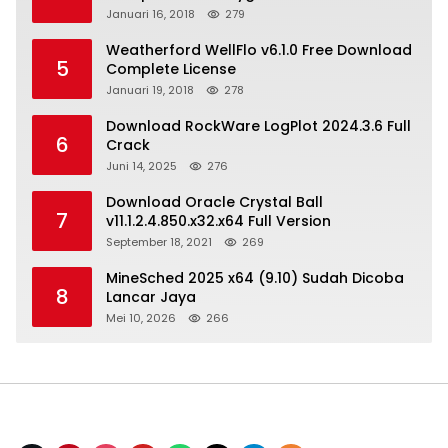
Januari 16, 2018
279
Weatherford WellFlo v6.1.0 Free Download
5
Complete License
Januari 19, 2018
278
Download RockWare LogPlot 2024.3.6 Full
6
Crack
Juni 14, 2025
276
Download Oracle Crystal Ball
7
v11.1.2.4.850.x32.x64 Full Version
September 18, 2021
269
MineSched 2025 x64 (9.10) Sudah Dicoba
8
Lancar Jaya
Mei 10, 2026
266