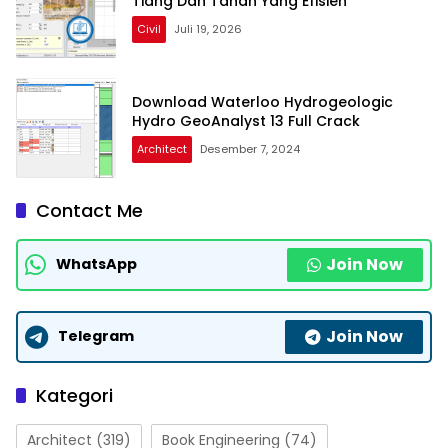
Tiang Dan Tanah Yang Efisien
Civil
Juli 19, 2026
Download Waterloo Hydrogeologic
Hydro GeoAnalyst 13 Full Crack
Architect
Desember 7, 2024
Contact Me
Join Now
WhatsApp
Join Now
Telegram
Kategori
Architect
(319)
Book Engineering
(74)