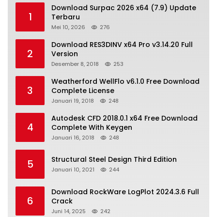
Download Surpac 2026 x64 (7.9) Update
1
Terbaru
Mei 10, 2026
276
Download RES3DINV x64 Pro v3.14.20 Full
2
Version
Desember 8, 2018
253
Weatherford WellFlo v6.1.0 Free Download
3
Complete License
Januari 19, 2018
248
Autodesk CFD 2018.0.1 x64 Free Download
4
Complete With Keygen
Januari 16, 2018
248
Structural Steel Design Third Edition
5
Januari 10, 2021
244
Download RockWare LogPlot 2024.3.6 Full
6
Crack
Juni 14, 2025
242