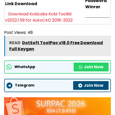
Password
Link Download
Winrar
Download KobiLabs Kobi Toolkit
——————
v2022.1.59 for AutoCAD 2018-2022
Post Views:
48
READ
DotSoft ToolPac v18.0 Free Download
Full Keygen
Join Now
WhatsApp
Join Now
Telegram