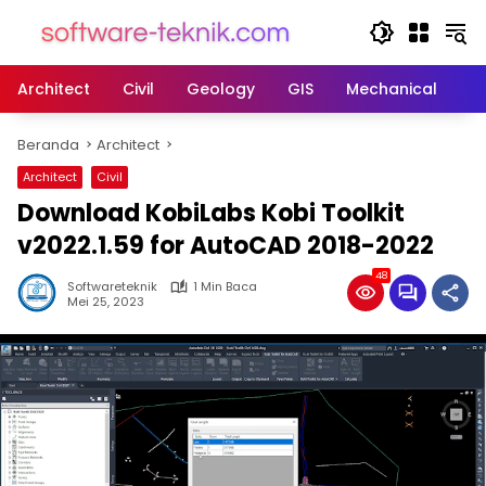
Langsung
ke
konten
Architect
Civil
Geology
GIS
Mechanical
M
Beranda
Architect
Architect
Civil
Download KobiLabs Kobi Toolkit
v2022.1.59 for AutoCAD 2018-2022
48
Softwareteknik
1 Min Baca
Mei 25, 2023