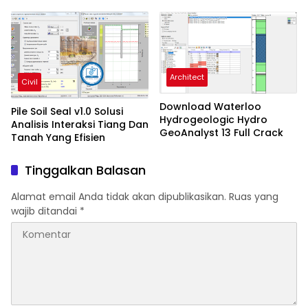
Profesional
Dan Desain Struktur
Architect
Civil
Download Waterloo
Pile Soil Seal v1.0 Solusi
Hydrogeologic Hydro
Analisis Interaksi Tiang Dan
GeoAnalyst 13 Full Crack
Tanah Yang Efisien
Tinggalkan Balasan
Alamat email Anda tidak akan dipublikasikan.
Ruas yang
wajib ditandai
*