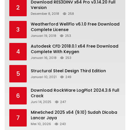
Download RES3DINV x64 Pro v3.14.20 Full
2
Version
Desember 8, 2018
258
Weatherford WellFlo v6.1.0 Free Download
3
Complete License
Januari 19, 2018
253
Autodesk CFD 2018.0.1 x64 Free Download
4
Complete With Keygen
Januari 16, 2018
253
Structural Steel Design Third Edition
5
Januari 10, 2021
249
Download RockWare LogPlot 2024.3.6 Full
6
Crack
Juni 14, 2025
247
MineSched 2025 x64 (9.10) Sudah Dicoba
7
Lancar Jaya
Mei 10, 2026
243