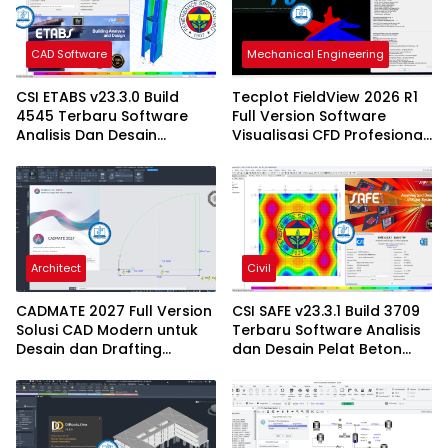
CAD Software
Mechanical Engineering
CSI ETABS v23.3.0 Build
Tecplot FieldView 2026 R1
4545 Terbaru Software
Full Version Software
Analisis Dan Desain
Visualisasi CFD Profesional
Struktur Bangunan
Terbaru
Profesional
Architect
Civil
CADMATE 2027 Full Version
CSI SAFE v23.3.1 Build 3709
Solusi CAD Modern untuk
Terbaru Software Analisis
Desain dan Drafting
dan Desain Pelat Beton
Profesional
Profesional