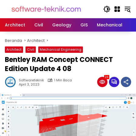
Langsung
ke
konten
Architect
Civil
Geology
GIS
Mechanical
M
Beranda
Architect
Architect
Civil
Mechanical Engineering
Bentley RAM Concept CONNECT
Edition Update 4 08
26
Softwareteknik
1 Min Baca
April 3, 2023