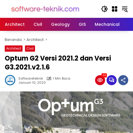
Langsung
ke
konten
Architect
Civil
Geology
GIS
Mechanical
M
Beranda
Architect
Architect
Civil
Optum G2 Versi 2021.2 dan Versi
G3.2021.v2.1.6
36
Softwareteknik
1 Min Baca
Januari 10, 2023