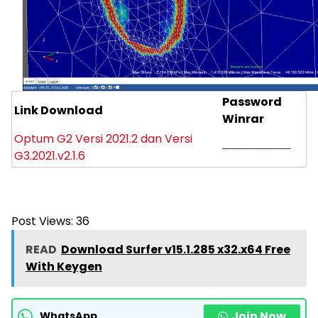
Password
Link Download
Winrar
Optum G2 Versi 2021.2 dan Versi
——————
G3.2021.v2.1.6
Post Views:
36
READ
Download Surfer v15.1.285 x32.x64 Free
With Keygen
Join Now
WhatsApp