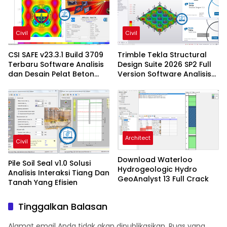
Civil
Civil
CSI SAFE v23.3.1 Build 3709
Trimble Tekla Structural
Terbaru Software Analisis
Design Suite 2026 SP2 Full
dan Desain Pelat Beton
Version Software Analisis
Profesional
Dan Desain Struktur
Architect
Civil
Download Waterloo
Pile Soil Seal v1.0 Solusi
Hydrogeologic Hydro
Analisis Interaksi Tiang Dan
GeoAnalyst 13 Full Crack
Tanah Yang Efisien
Tinggalkan Balasan
Alamat email Anda tidak akan dipublikasikan.
Ruas yang