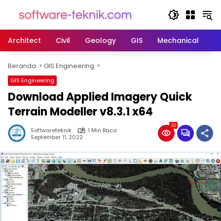
Langsung
ke
konten
Architect
Civil
Geology
GIS
Mechanical
M
Beranda
GIS Engineering
GIS Engineering
Download Applied Imagery Quick
Terrain Modeller v8.3.1 x64
32
Softwareteknik
1 Min Baca
September 11, 2022