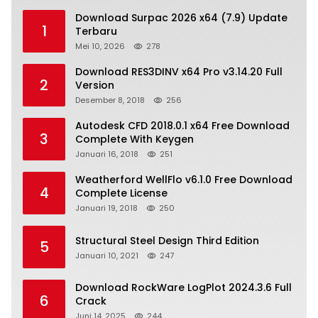
Download Surpac 2026 x64 (7.9) Update
1
Terbaru
Mei 10, 2026
278
Download RES3DINV x64 Pro v3.14.20 Full
2
Version
Desember 8, 2018
256
Autodesk CFD 2018.0.1 x64 Free Download
3
Complete With Keygen
Januari 16, 2018
251
Weatherford WellFlo v6.1.0 Free Download
4
Complete License
Januari 19, 2018
250
Structural Steel Design Third Edition
5
Januari 10, 2021
247
Download RockWare LogPlot 2024.3.6 Full
6
Crack
Juni 14, 2025
244