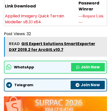
Password
Link Download
Winrar
Applied Imagery Quick Terrain
—Request Link
Modeller v8.3.1 x64
—
Post Views:
32
READ
GIS Expert Solutions SmartExporter
DXF 2019.2 for ArcGIS.v10.7
Join Now
WhatsApp
Join Now
Telegram