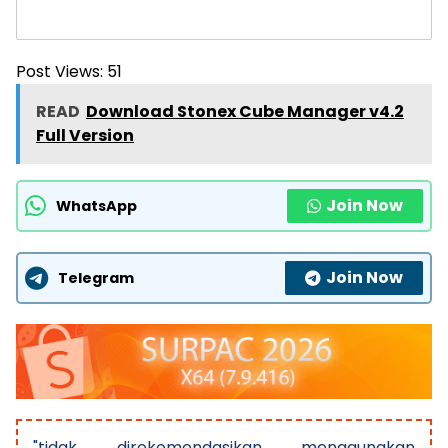
Post Views:
51
READ
Download Stonex Cube Manager v4.2
Full Version
Join Now
WhatsApp
Join Now
Telegram
"tidak direkomendasikan menggunakan