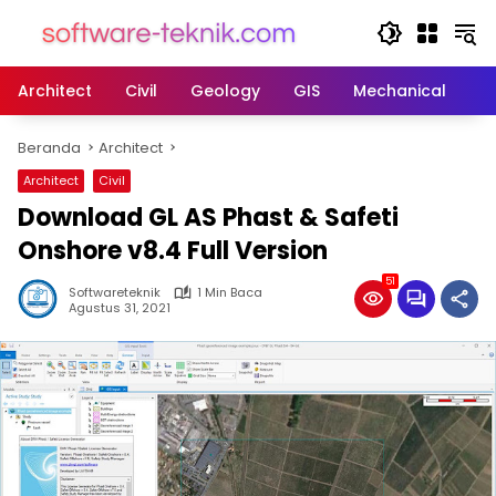
Langsung
ke
konten
Architect
Civil
Geology
GIS
Mechanical
M
Beranda
Architect
Architect
Civil
Download GL AS Phast & Safeti
Onshore v8.4 Full Version
51
Softwareteknik
1 Min Baca
Agustus 31, 2021