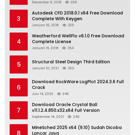
Desember 8, 2018
258
Autodesk CFD 2018.0.1 x64 Free Download
3
Complete With Keygen
Januari 16, 2018
255
Weatherford WellFlo v6.1.0 Free Download
4
Complete License
Januari 19, 2018
254
Structural Steel Design Third Edition
5
Januari 10, 2021
250
Download RockWare LogPlot 2024.3.6 Full
6
Crack
Juni 14, 2025
248
Download Oracle Crystal Ball
7
v11.1.2.4.850.x32.x64 Full Version
September 18, 2021
246
MineSched 2025 x64 (9.10) Sudah Dicoba
8
Lancar Jaya