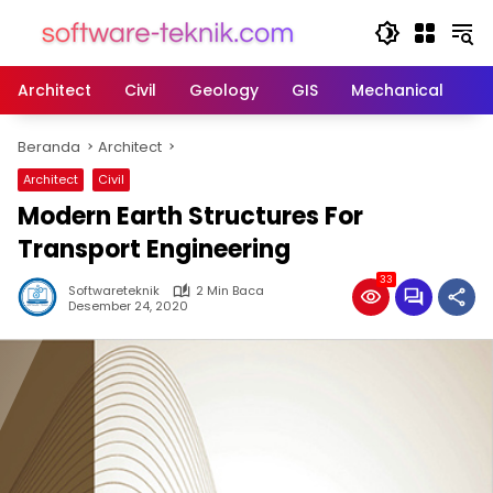
Langsung
ke
konten
Architect
Civil
Geology
GIS
Mechanical
M
Beranda
Architect
Architect
Civil
Modern Earth Structures For
Transport Engineering
33
Softwareteknik
2 Min Baca
Desember 24, 2020