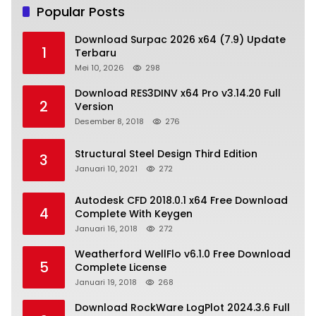
Popular Posts
Download Surpac 2026 x64 (7.9) Update
1
Terbaru
Mei 10, 2026
298
Download RES3DINV x64 Pro v3.14.20 Full
2
Version
Desember 8, 2018
276
Structural Steel Design Third Edition
3
Januari 10, 2021
272
Autodesk CFD 2018.0.1 x64 Free Download
4
Complete With Keygen
Januari 16, 2018
272
Weatherford WellFlo v6.1.0 Free Download
5
Complete License
Januari 19, 2018
268
Download RockWare LogPlot 2024.3.6 Full