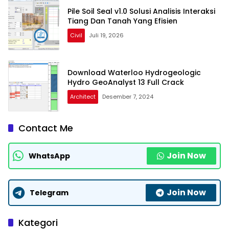
Pile Soil Seal v1.0 Solusi Analisis Interaksi
Tiang Dan Tanah Yang Efisien
Civil
Juli 19, 2026
Download Waterloo Hydrogeologic
Hydro GeoAnalyst 13 Full Crack
Architect
Desember 7, 2024
Contact Me
Join Now
WhatsApp
Join Now
Telegram
Kategori