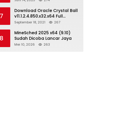
Juni 14, 2025
274
Download Oracle Crystal Ball
7
v11.1.2.4.850.x32.x64 Full
Version
September 18, 2021
267
MineSched 2025 x64 (9.10)
8
Sudah Dicoba Lancar Jaya
Mei 10, 2026
263