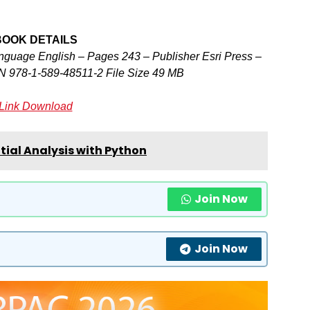
BOOK DETAILS
nguage English – Pages 243 – Publisher Esri Press –
N 978-1-589-48511-2 File Size 49 MB
Link Download
ial Analysis with Python
Join Now
Join Now