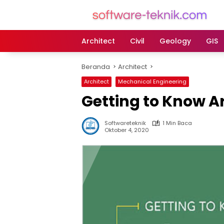
Langsung
ke
konten
Architect
Civil
Geology
GIS
Beranda
Architect
Architect
Mechanical Engineering
Getting to Know A
Softwareteknik
1 Min Baca
Oktober 4, 2020