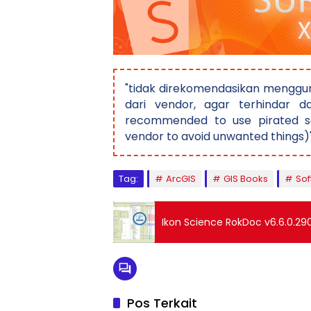
"tidak direkomendasikan menggun
dari vendor, agar terhindar da
recommended to use pirated so
vendor to avoid unwanted things)
Tag:
ArcGIS
GIS Books
Sof
Ikon Science RokDoc v6.6.0.29
Pos Terkait