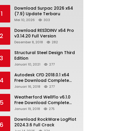
Download Surpac 2026 x64
1
(7.9) Update Terbaru
Mei 10, 2026
303
Download RES3DINV x64 Pro
2
v3.14.20 Full Version
Desember 8, 2018
282
Structural Steel Design Third
3
Edition
Januari 10, 2021
277
Autodesk CFD 2018.0.1 x64
4
Free Download Complete
With Keygen
Januari 16, 2018
277
Weatherford WellFlo v6.1.0
5
Free Download Complete
License
Januari 19, 2018
275
Download RockWare LogPlot
6
2024.3.6 Full Crack