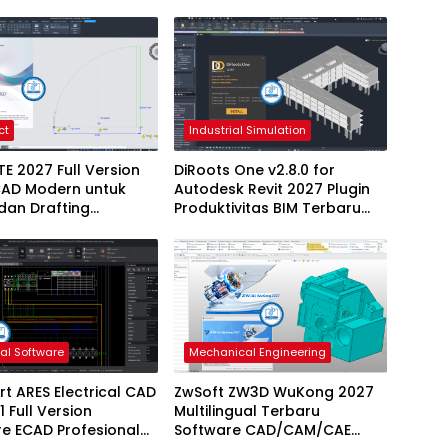
ct
Industrial Simulation
 2027 Full Version
DiRoots One v2.8.0 for
CAD Modern untuk
Autodesk Revit 2027 Plugin
dan Drafting
Produktivitas BIM Terbaru
onal
dengan Dukungan Revit
2027
cal Software
Mechanical Engineering
t ARES Electrical CAD
ZwSoft ZW3D WuKong 2027
1 Full Version
Multilingual Terbaru
e ECAD Profesional
Software CAD/CAM/CAE