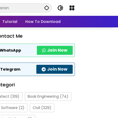
Tutorial
How To Download
ontact Me
Join Now
WhatsApp
Join Now
Telegram
tegori
itect
(319)
Book Engineering
(74)
 Software
(2)
Civil
(329)