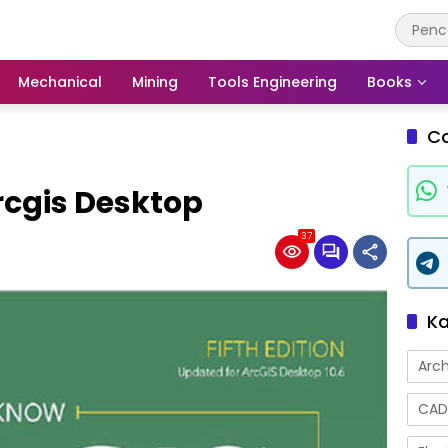
Mechanical
Mining
Tools Engineering
Books
C
rcgis Desktop
37
Ka
Arch
CAD