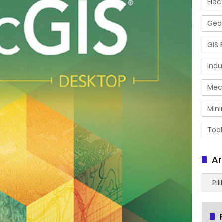
Elec
Geol
GIS 
Indu
Mec
Mini
Tool
Ar
Arsip