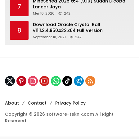
MineSched 2025 x64 (9.10) Sudah Dicoba
7
Lancar Jaya
Mei 10, 2026
242
Download Oracle Crystal Ball
8
v11.1.2.4.850.x32.x64 Full Version
September 18, 2021
242
About
Contact
Privacy Policy
Copyright © 2026 software-teknik.com All Right
Reserved