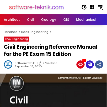
Langsung
ke
konten
Architect
Civil
Geology
GIS
Mechanical
M
Beranda
Book Engineering
Book Engineering
Civil Engineering Reference Manual
for the PE Exam 15 Edition
31
Softwareteknik
2 Min Baca
September 28, 2020