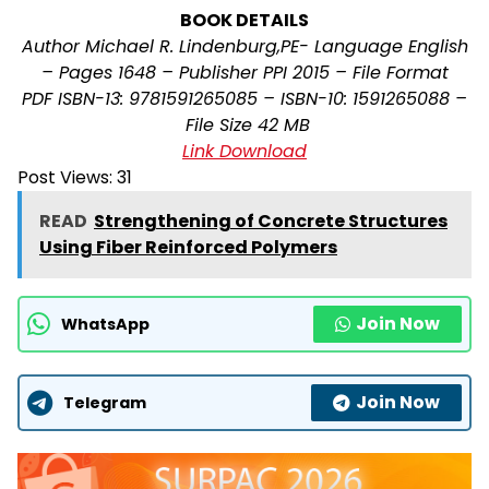
BOOK DETAILS
Author Michael R. Lindenburg,PE- Language English
– Pages 1648 – Publisher PPI 2015 –
File Format
PDF
ISBN-13: 9781591265085 –
ISBN-10: 1591265088 –
File Size 42 MB
Link Download
Post Views:
31
READ
Strengthening of Concrete Structures
Using Fiber Reinforced Polymers
Join Now
WhatsApp
Join Now
Telegram