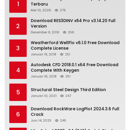
1
Terbaru
Mei 10, 2026
279
Download RES3DINV x64 Pro v3.14.20 Full
2
Version
Desember 8, 2018
256
Weatherford WellFlo v6.1.0 Free Download
3
Complete License
Januari 19, 2018
251
Autodesk CFD 2018.0.1 x64 Free Download
4
Complete With Keygen
Januari 16, 2018
251
Structural Steel Design Third Edition
5
Januari 10, 2021
247
Download RockWare LogPlot 2024.3.6 Full
6
Crack
Juni 14, 2025
245