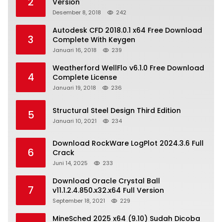
2
Version
Desember 8, 2018
242
Autodesk CFD 2018.0.1 x64 Free Download
3
Complete With Keygen
Januari 16, 2018
239
Weatherford WellFlo v6.1.0 Free Download
4
Complete License
Januari 19, 2018
236
Structural Steel Design Third Edition
5
Januari 10, 2021
234
Download RockWare LogPlot 2024.3.6 Full
6
Crack
Juni 14, 2025
233
Download Oracle Crystal Ball
7
v11.1.2.4.850.x32.x64 Full Version
September 18, 2021
229
MineSched 2025 x64 (9.10) Sudah Dicoba