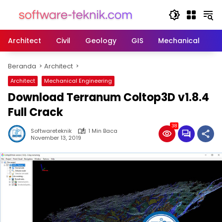
Langsung
ke
konten
Architect
Civil
Geology
GIS
Mechanical
M
Beranda
Architect
Architect
Mechanical Engineering
Download Terranum Coltop3D v1.8.4
Full Crack
38
Softwareteknik
1 Min Baca
November 13, 2019