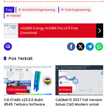
Tag:
Architect Engineering
Civil Engineering
HanGil
HOMER Energy HOMER Pro.v3.11 Free
Download
Pos Terkait
CAD Software
Architect
CSI ETABS v23.3.0 Build
CADMATE 2027 Full Version
4545 Terbaru Software
Solusi CAD Modern untuk