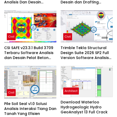
Analisis Dan Desain
Desain dan Drafting
Struktur Bangunan
Profesional
Profesional
Civil
Civil
CSI SAFE v23.3.1 Build 3709
Trimble Tekla Structural
Terbaru Software Analisis
Design Suite 2026 SP2 Full
dan Desain Pelat Beton
Version Software Analisis
Profesional
Dan Desain Struktur
Architect
Civil
Download Waterloo
Pile Soil Seal v1.0 Solusi
Hydrogeologic Hydro
Analisis Interaksi Tiang Dan
GeoAnalyst 13 Full Crack
Tanah Yang Efisien