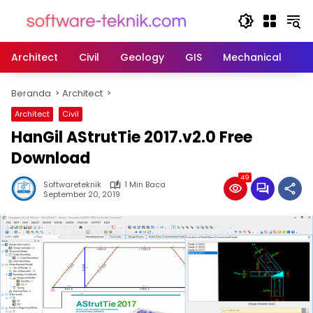
Langsung
ke
konten
Architect
Civil
Geology
GIS
Mechanical
M
Beranda
Architect
Architect
Civil
HanGil AStrutTie 2017.v2.0 Free
Download
49
Softwareteknik
1 Min Baca
September 20, 2019