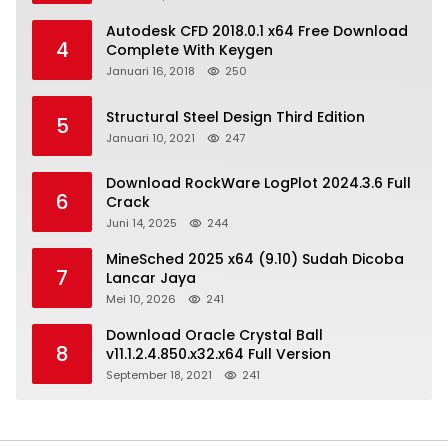
Autodesk CFD 2018.0.1 x64 Free Download
4
Complete With Keygen
Januari 16, 2018
250
Structural Steel Design Third Edition
5
Januari 10, 2021
247
Download RockWare LogPlot 2024.3.6 Full
6
Crack
Juni 14, 2025
244
MineSched 2025 x64 (9.10) Sudah Dicoba
7
Lancar Jaya
Mei 10, 2026
241
Download Oracle Crystal Ball
8
v11.1.2.4.850.x32.x64 Full Version
September 18, 2021
241