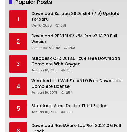
Popular Posts
Download Surpac 2026 x64 (7.9) Update
1
Terbaru
Mei 10, 2026
281
Download RES3DINV x64 Pro v3.14.20 Full
2
Version
Desember 8, 2018
258
Autodesk CFD 2018.0.1 x64 Free Download
3
Complete With Keygen
Januari 16, 2018
255
Weatherford WellFlo v6.1.0 Free Download
4
Complete License
Januari 19, 2018
254
Structural Steel Design Third Edition
5
Januari 10, 2021
250
Download RockWare LogPlot 2024.3.6 Full
6
Crack