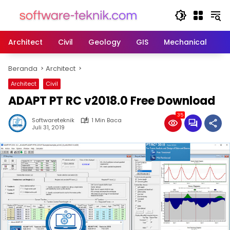
Langsung
ke
konten
Architect
Civil
Geology
GIS
Mechanical
M
Beranda
Architect
Architect
Civil
ADAPT PT RC v2018.0 Free Download
35
Softwareteknik
1 Min Baca
Juli 31, 2019