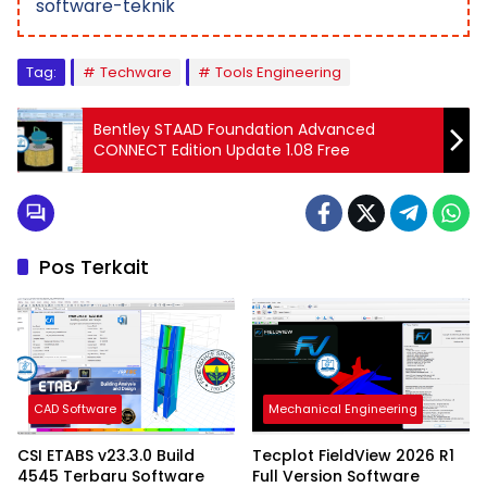
software-teknik
Tag:
Techware
Tools Engineering
Bentley STAAD Foundation Advanced
CONNECT Edition Update 1.08 Free
Pos Terkait
CAD Software
Mechanical Engineering
CSI ETABS v23.3.0 Build
Tecplot FieldView 2026 R1
4545 Terbaru Software
Full Version Software