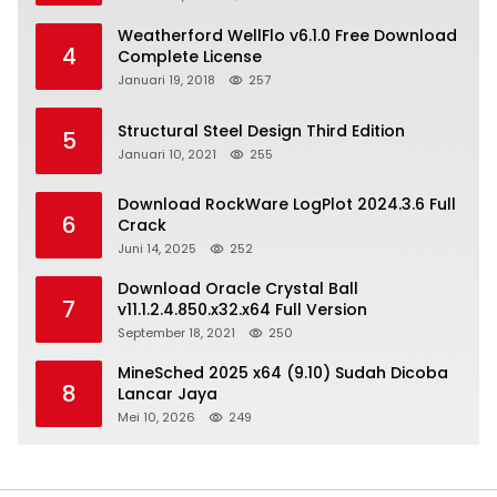
Weatherford WellFlo v6.1.0 Free Download
4
Complete License
Januari 19, 2018
257
Structural Steel Design Third Edition
5
Januari 10, 2021
255
Download RockWare LogPlot 2024.3.6 Full
6
Crack
Juni 14, 2025
252
Download Oracle Crystal Ball
7
v11.1.2.4.850.x32.x64 Full Version
September 18, 2021
250
MineSched 2025 x64 (9.10) Sudah Dicoba
8
Lancar Jaya
Mei 10, 2026
249