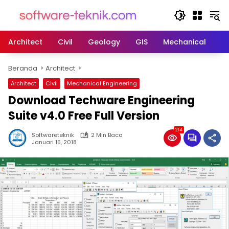
Langsung
ke
konten
Architect
Civil
Geology
GIS
Mechanical
M
Beranda
Architect
Architect
Civil
Mechanical Engineering
Download Techware Engineering
Suite v4.0 Free Full Version
214
Softwareteknik
2 Min Baca
Januari 15, 2018