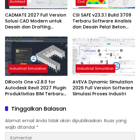
Architect
Civil
CADMATE 2027 Full Version
CSI SAFE v23.3.1 Build 3709
Solusi CAD Modern untuk
Terbaru Software Analisis
Desain dan Drafting
dan Desain Pelat Beton
Profesional
Profesional
Industrial Simulation
Industrial Simulation
DiRoots One v2.8.0 for
AVEVA Dynamic Simulation
Autodesk Revit 2027 Plugin
2026 Full Version Software
Produktivitas BIM Terbaru
Simulasi Proses Industri
dengan Dukungan Revit
2027
Tinggalkan Balasan
Alamat email Anda tidak akan dipublikasikan.
Ruas yang
wajib ditandai
*