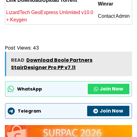
Link Download/Upload Torrent
Winrar
LizardTech GeoExpress Unlimited v10.0
Contact Admin
+ Keygen
Post Views:
43
READ
Download Boole Partners
StairDesigner Pro PP v7.11
Join Now
WhatsApp
Join Now
Telegram