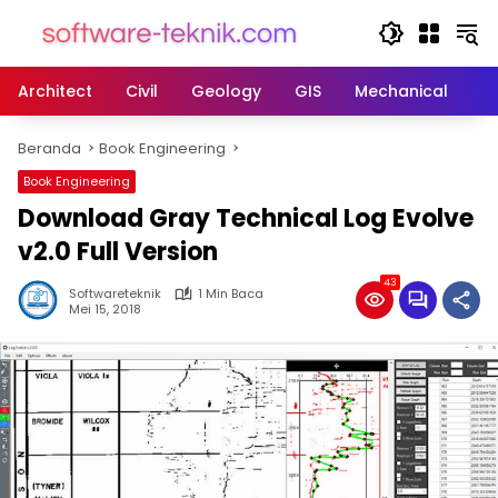
Langsung
ke
konten
Architect
Civil
Geology
GIS
Mechanical
M
Beranda
Book Engineering
Book Engineering
Download Gray Technical Log Evolve
v2.0 Full Version
43
Softwareteknik
1 Min Baca
Mei 15, 2018