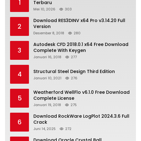
1
Terbaru
Mei 10, 2026
303
Download RES3DINV x64 Pro v3.14.20 Full
2
Version
Desember 8, 2018
280
Autodesk CFD 2018.0.1 x64 Free Download
3
Complete With Keygen
Januari 16, 2018
277
Structural Steel Design Third Edition
4
Januari 10, 2021
276
Weatherford WellFlo v6.1.0 Free Download
5
Complete License
Januari 19, 2018
275
Download RockWare LogPlot 2024.3.6 Full
6
Crack
Juni 14, 2025
272
Download Oracle Crystal Ball