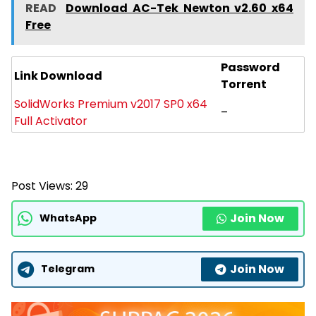
READ
Download AC-Tek Newton v2.60 x64
Free
Password
Link Download
Torrent
SolidWorks Premium v2017 SP0 x64
–
Full Activator
Post Views:
29
Join Now
WhatsApp
Join Now
Telegram