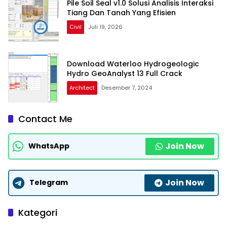
Pile Soil Seal v1.0 Solusi Analisis Interaksi
Tiang Dan Tanah Yang Efisien
Civil
Juli 19, 2026
Download Waterloo Hydrogeologic
Hydro GeoAnalyst 13 Full Crack
Architect
Desember 7, 2024
Contact Me
Join Now
WhatsApp
Join Now
Telegram
Kategori