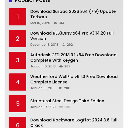
Popular Posts
Download Surpac 2026 x64 (7.9) Update
1
Terbaru
Mei 10, 2026
313
Download RES3DINV x64 Pro v3.14.20 Full
2
Version
Desember 8, 2018
292
Autodesk CFD 2018.0.1 x64 Free Download
3
Complete With Keygen
Januari 16, 2018
287
Weatherford WellFlo v6.1.0 Free Download
4
Complete License
Januari 19, 2018
286
Structural Steel Design Third Edition
5
Januari 10, 2021
285
Download RockWare LogPlot 2024.3.6 Full
6
Crack