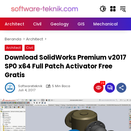
Langsung
ke
konten
Architect
Civil
Geology
GIS
Mechanical
M
Beranda
Architect
Architect
Civil
Download SolidWorks Premium v2017
SP0 x64 Full Patch Activator Free
Gratis
29
Softwareteknik
5 Min Baca
Juli 4, 2017