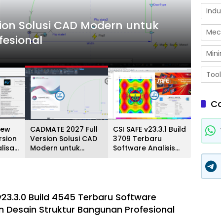
Indu
Civil
ion Solusi CAD Modern untuk
CSI 
Mec
fesional
Des
Mini
Juli 22,
Tool
C
iew
CADMATE 2027 Full
CSI SAFE v23.3.1 Build
rsion
Version Solusi CAD
3709 Terbaru
lisasi
Modern untuk
Software Analisis
al
Desain dan Drafting
dan Desain Pelat
Profesional
Beton Profesional
v23.3.0 Build 4545 Terbaru Software
an Desain Struktur Bangunan Profesional