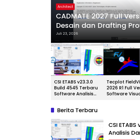
Architect
are
CADMATE 2027 Full Vers
Desain dan Drafting Pro
Juli 23, 2026
CSI ETABS v23.3.0
Tecplot FieldV
Build 4545 Terbaru
2026 R1 Full Ve
Software Analisis
Software Visua
Dan Desain Struktur
CFD Profesion
Bangunan
Terbaru
Berita Terbaru
Profesional
CSI ETABS 
Analisis D