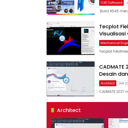
CAD Software
J
Build 4545 merup
Tecplot Fie
Visualisasi
Mechanical Engi
Tecplot FieldVi
CADMATE 20
Desain dan
Architect
Juli 2
CADMATE 2027 m
software-
teknik.com
Architect