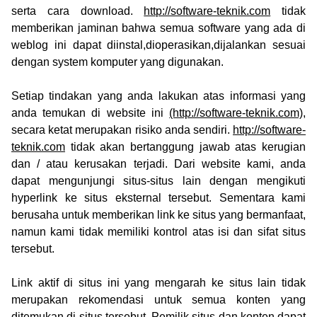
serta cara download.
http://software-teknik.com
tidak
memberikan jaminan bahwa semua software yang ada di
weblog ini dapat diinstal,dioperasikan,dijalankan sesuai
dengan system komputer yang digunakan.
Setiap tindakan yang anda lakukan atas informasi yang
anda temukan di website ini
(http://software-teknik.com)
,
secara ketat merupakan risiko anda sendiri.
http://software-
teknik.com
tidak akan bertanggung jawab atas kerugian
dan / atau kerusakan terjadi.
Dari website kami, anda
dapat mengunjungi situs-situs lain dengan mengikuti
hyperlink ke situs eksternal tersebut. Sementara kami
berusaha untuk memberikan link ke situs yang bermanfaat,
namun kami tidak memiliki kontrol atas isi dan sifat situs
tersebut.
Link aktif di situs ini yang mengarah ke situs lain tidak
merupakan rekomendasi untuk semua konten yang
ditemukan di situs tersebut. Pemilik situs dan konten dapat