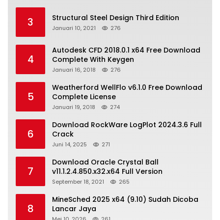
Structural Steel Design Third Edition
3
Januari 10, 2021
276
Autodesk CFD 2018.0.1 x64 Free Download
4
Complete With Keygen
Januari 16, 2018
276
Weatherford WellFlo v6.1.0 Free Download
5
Complete License
Januari 19, 2018
274
Download RockWare LogPlot 2024.3.6 Full
6
Crack
Juni 14, 2025
271
Download Oracle Crystal Ball
7
v11.1.2.4.850.x32.x64 Full Version
September 18, 2021
265
MineSched 2025 x64 (9.10) Sudah Dicoba
8
Lancar Jaya
Mei 10, 2026
261