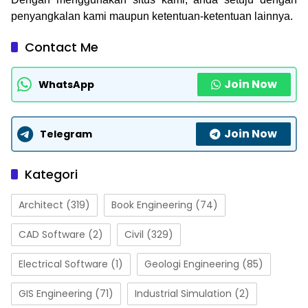
penyangkalan kami maupun ketentuan-ketentuan lainnya.
Contact Me
Join Now
WhatsApp
Join Now
Telegram
Kategori
Architect
(319)
Book Engineering
(74)
CAD Software
(2)
Civil
(329)
Electrical Software
(1)
Geologi Engineering
(85)
GIS Engineering
(71)
Industrial Simulation
(2)