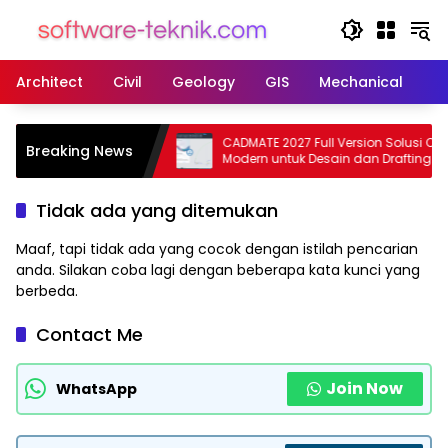
Langsung
ke
konten
Architect
Civil
Geology
GIS
Mechanical
M
026 R1 Full Version
CADMATE 2027 Full Version Solusi CAD
Breaking News
si CFD Profesional
Modern untuk Desain dan Drafting
Profesional
Tidak ada yang ditemukan
Maaf, tapi tidak ada yang cocok dengan istilah pencarian
anda. Silakan coba lagi dengan beberapa kata kunci yang
berbeda.
Contact Me
Join Now
WhatsApp