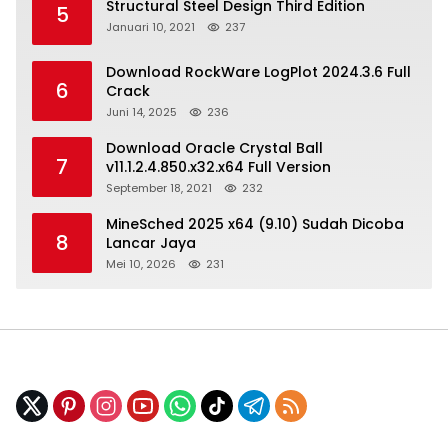
Structural Steel Design Third Edition
5
Januari 10, 2021
237
Download RockWare LogPlot 2024.3.6 Full
6
Crack
Juni 14, 2025
236
Download Oracle Crystal Ball
7
v11.1.2.4.850.x32.x64 Full Version
September 18, 2021
232
MineSched 2025 x64 (9.10) Sudah Dicoba
8
Lancar Jaya
Mei 10, 2026
231